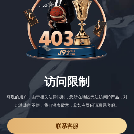
访问限制
尊敬的用户，由于相关法律限制，您所在地区无法访问J9产品，对
此造成的不便，我们深表歉意，您如有疑问请联系客服。
联系客服